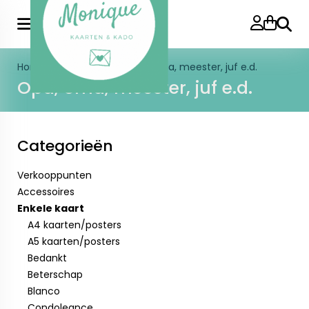
Zoeke
Home
>
Enkele kaart
>
Opa, oma, meester, juf e.d.
Opa, oma, meester, juf e.d.
Categorieën
Verkooppunten
Accessoires
Enkele kaart
A4 kaarten/posters
A5 kaarten/posters
Bedankt
Beterschap
Blanco
Condoleance