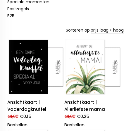
Speciale momenten
Postzegels
B2B
Sorteren op:
prijs laag > hoog
Ansichtkaart |
Ansichtkaart |
Vaderdagknuffel
Allerliefste mama
€
1,00
€
0,15
€
1,00
€
0,25
Bestellen
Bestellen