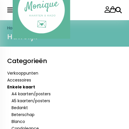
Zoeke
Home
>
Enkele kaart
>
Huwelijk
Huwelijk
Categorieën
Verkooppunten
Accessoires
Enkele kaart
A4 kaarten/posters
A5 kaarten/posters
Bedankt
Beterschap
Blanco
Condoleance