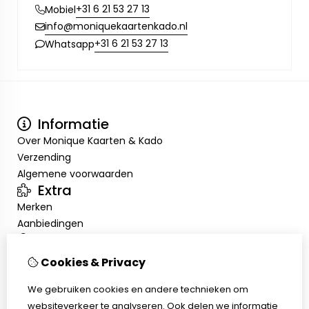
+31 6 21 53 27 13
Mobiel
info@moniquekaartenkado.nl
+31 6 21 53 27 13
Whatsapp
Informatie
Over Monique Kaarten & Kado
Verzending
Algemene voorwaarden
Extra
Merken
Aanbiedingen
Mijn account
Inloggen
Cookies & Privacy
Bestelhistorie
We gebruiken cookies en andere technieken om
Nieuwsbrief
Klantenservice
websiteverkeer te analyseren. Ook delen we informatie