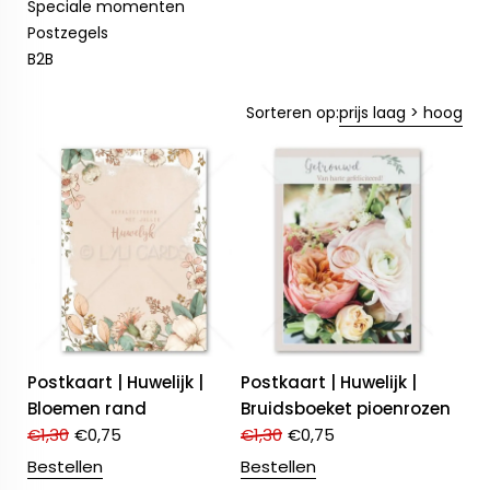
Speciale momenten
Postzegels
B2B
Sorteren op:
prijs laag > hoog
Postkaart | Huwelijk |
Postkaart | Huwelijk |
Bloemen rand
Bruidsboeket pioenrozen
€
1,30
€
0,75
€
1,30
€
0,75
Bestellen
Bestellen