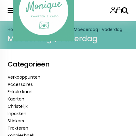
Zoeke
Home
>
Speciale momenten
>
Moederdag | Vaderdag
Moederdag | Vaderdag
Categorieën
Verkooppunten
Accessoires
Enkele kaart
Kaarten
Christelijk
Inpakken
Stickers
Trakteren
Koopjeshoek