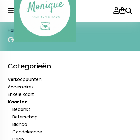
Zoeke
Home
>
Kaarten
>
Geboorte
Geboorte
Categorieën
Verkooppunten
Accessoires
Enkele kaart
Kaarten
Bedankt
Beterschap
Blanco
Condoleance
Doop