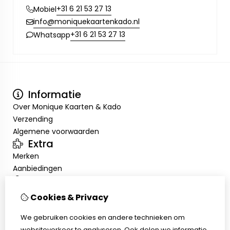
+31 6 21 53 27 13
Mobiel
info@moniquekaartenkado.nl
+31 6 21 53 27 13
Whatsapp
Informatie
Over Monique Kaarten & Kado
Verzending
Algemene voorwaarden
Extra
Merken
Aanbiedingen
Mijn account
Inloggen
Cookies & Privacy
Bestelhistorie
Nieuwsbrief
We gebruiken cookies en andere technieken om
websiteverkeer te analyseren. Ook delen we informatie