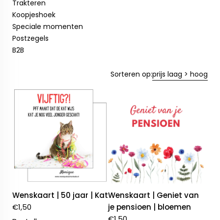
Trakteren
Koopjeshoek
Speciale momenten
Postzegels
B2B
Sorteren op:
prijs laag > hoog
Wenskaart | 50 jaar | Kat
Wenskaart | Geniet van
€
1,50
je pensioen | bloemen
€
1,50