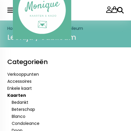
Zoeke
Home
>
Kaarten
>
Leeftijd / Jubileum
Leeftijd / Jubileum
Categorieën
Verkooppunten
Accessoires
Enkele kaart
Kaarten
Bedankt
Beterschap
Blanco
Condoleance
Doop