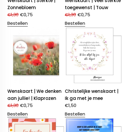
Wenskaart | Sterkte |
Wenskaart | Veel sterkte
Zonnebloem
toegewenst | Touw
€
1,30
€
0,75
€
1,30
€
0,75
Bestellen
Bestellen
Wenskaart | We denken
Christelijke wenskaart |
aan jullie! | Klaprozen
Ik ga met je mee
€
1,30
€
0,75
€
1,50
Bestellen
Bestellen