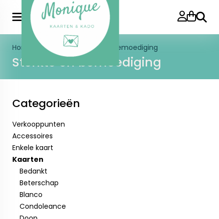
Zoeke
Home
>
Kaarten
>
Sterkte en bemoediging
Sterkte en bemoediging
Categorieën
Verkooppunten
Accessoires
Enkele kaart
Kaarten
Bedankt
Beterschap
Blanco
Condoleance
Doop