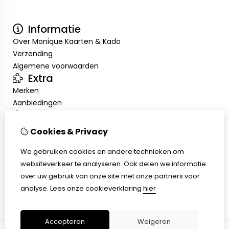
Informatie
Over Monique Kaarten & Kado
Verzending
Algemene voorwaarden
Extra
Merken
Aanbiedingen
Mijn account
Inloggen
Cookies & Privacy
Bestelhistorie
Nieuwsbrief
We gebruiken cookies en andere technieken om
Klantenservice
websiteverkeer te analyseren. Ook delen we informatie
Contact
over uw gebruik van onze site met onze partners voor
Sitemap
analyse.
Lees onze cookieverklaring
hier
Accepteren
Weigeren