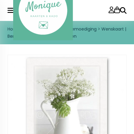
Zoeke
Home
>
Kaarten
>
Sterkte en bemoediging
>
Wenskaart |
Bemoediging | Kan met bloemen