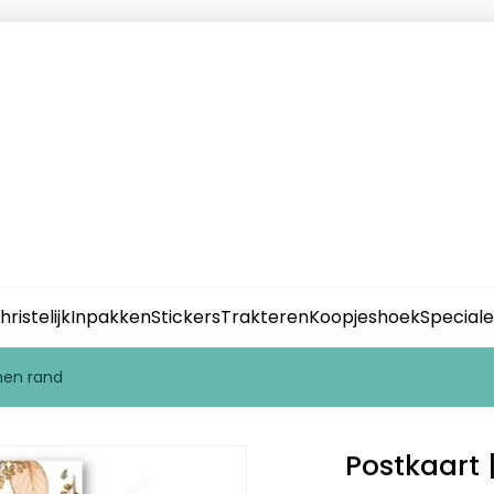
hristelijk
Inpakken
Stickers
Trakteren
Koopjeshoek
Special
emen rand
Postkaart 