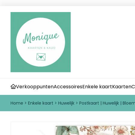
Verkooppunten
Accessoires
Enkele kaart
Kaarten
C
Home
>
Enkele kaart
>
Huwelijk
>
Postkaart | Huwelijk | Blo