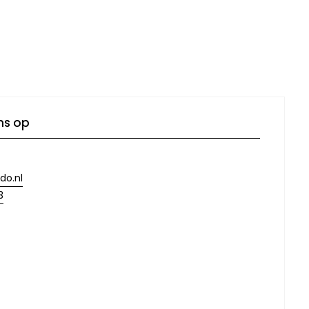
ns op
do.nl
3