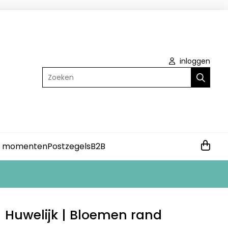
inloggen
Zoeken
e momenten
Postzegels
B2B
| Huwelijk | Bloemen rand