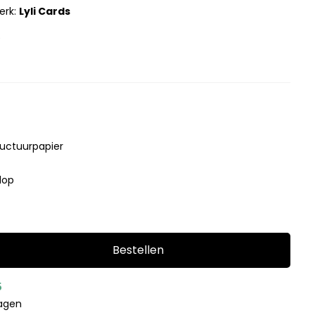
erk:
Lyli Cards
0
ructuurpapier
lop
Bestellen
5
dagen