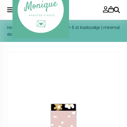
Zoeke
Home
>
Inpakken
>
Kadozakjes
>
5 st Kadozakje | minimal
dots | roze/wit | S 7x13cm