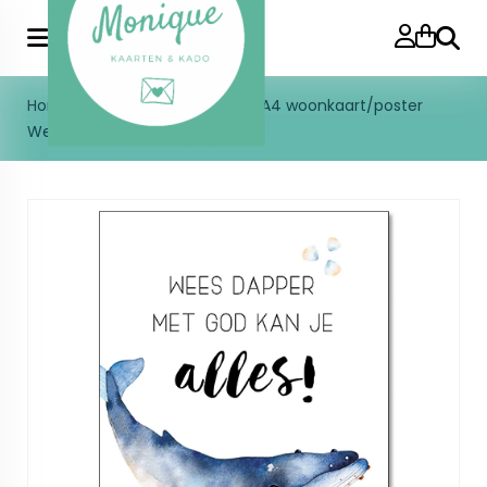
Zoeke
Home
>
Christelijk
>
A4 kaart
>
A4 woonkaart/poster
Wees dapper