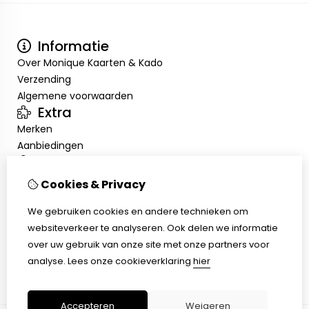
Informatie
Over Monique Kaarten & Kado
Verzending
Algemene voorwaarden
Extra
Merken
Aanbiedingen
Mijn account
Inloggen
Cookies & Privacy
Bestelhistorie
We gebruiken cookies en andere technieken om
Nieuwsbrief
Klantenservice
websiteverkeer te analyseren. Ook delen we informatie
over uw gebruik van onze site met onze partners voor
Contact
analyse.
Lees onze cookieverklaring
hier
Sitemap
Accepteren
Weigeren