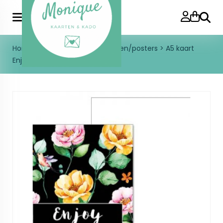
Zoeke
Home
>
Enkele kaart
>
A5 kaarten/posters
>
A5 kaart
Enjoy the little things