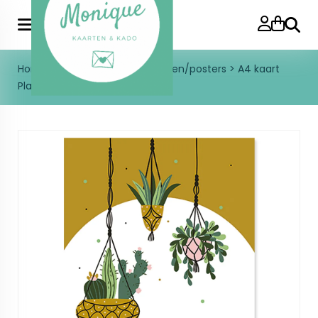
Zoeke
Home
>
Enkele kaart
>
A4 kaarten/posters
>
A4 kaart
Plants are our friends