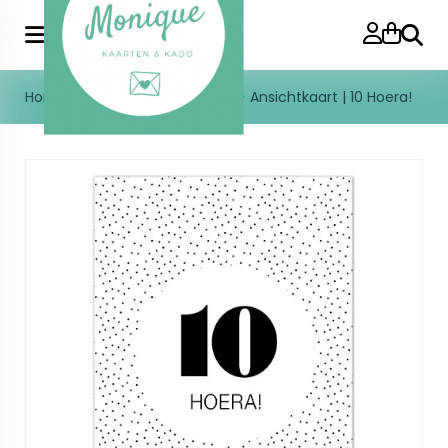
Zoeke
Home
>
Enkele kaart
>
Leeftijd
>
Ansichtkaart | 10 Hoera!