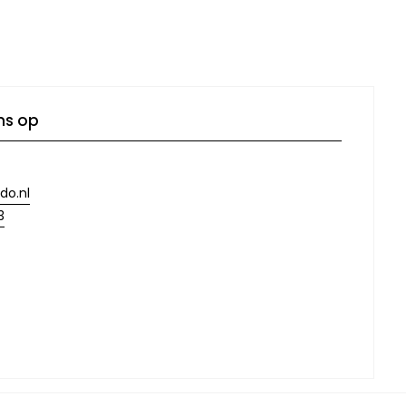
ns op
do.nl
3