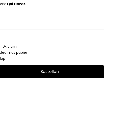
erk:
Lyli Cards
0
 10x15 cm
cled mat papier
elop
Bestellen