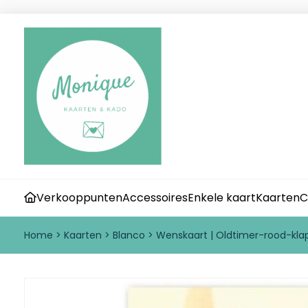
Verkooppunten
Accessoires
Enkele kaart
Kaarten
C
Home
>
Kaarten
>
Blanco
>
Wenskaart | Oldtimer-rood-kla