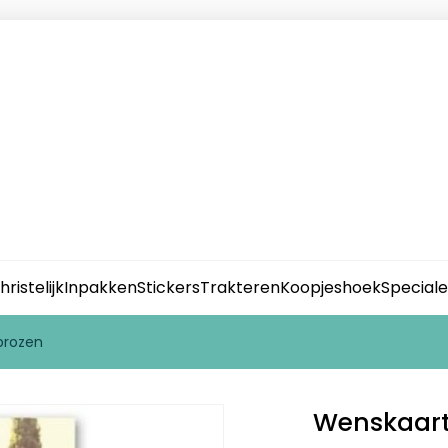
hristelijk
Inpakken
Stickers
Trakteren
Koopjeshoek
Special
prozen
Wenskaart