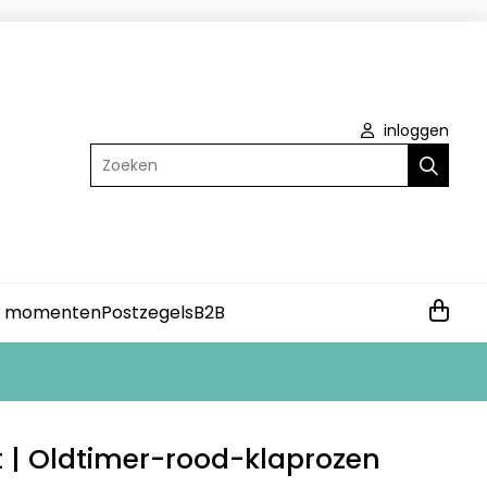
inloggen
Zoeken
e momenten
Postzegels
B2B
 | Oldtimer-rood-klaprozen