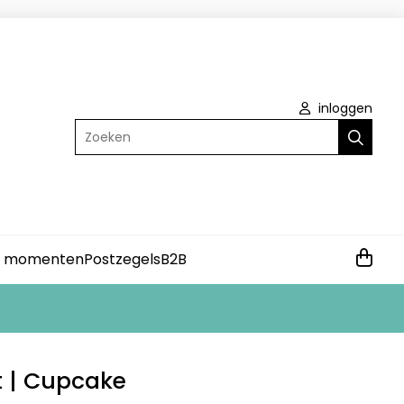
inloggen
Zoeken
e momenten
Postzegels
B2B
 | Cupcake