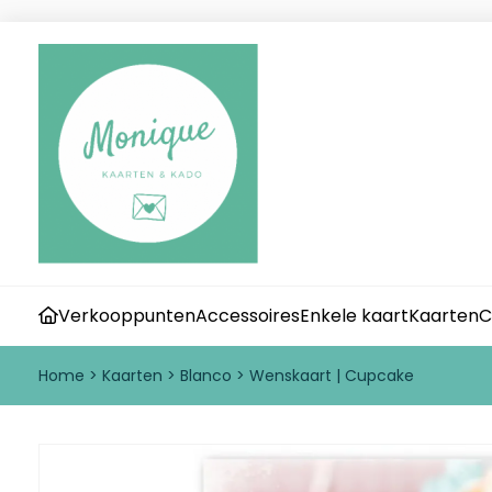
Verkooppunten
Accessoires
Enkele kaart
Kaarten
C
Home
>
Kaarten
>
Blanco
>
Wenskaart | Cupcake