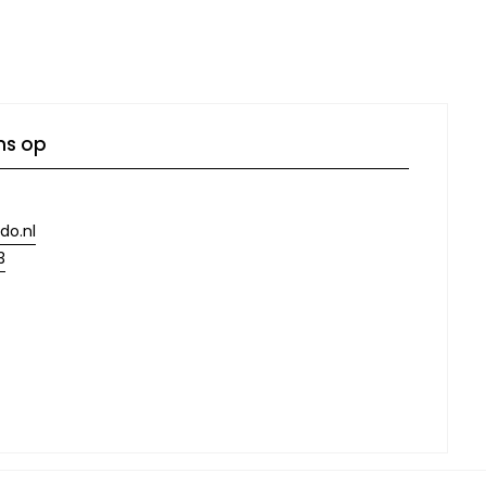
ns op
do.nl
3