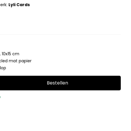
erk:
Lyli Cards
0
 10x15 cm
cled mat papier
elop
Bestellen
7