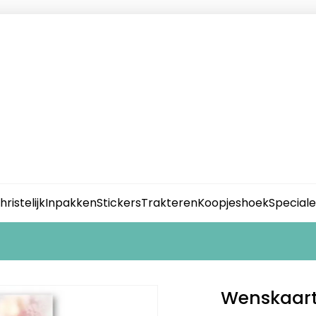
hristelijk
Inpakken
Stickers
Trakteren
Koopjeshoek
Special
Wenskaart