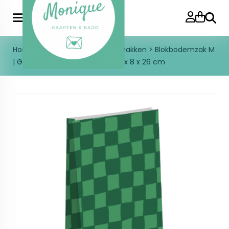
Zoeke
Home
>
Inpakken
>
Blokbodemzakken
>
Blokbodemzak M
| Groen/Lichtgroen geblokt | 14 x 8 x 26 cm