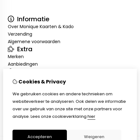
Informatie
Over Monique Kaarten & Kado
Verzending
Algemene voorwaarden
Extra
Merken
Aanbiedingen
Mijn account
Inloggen
Cookies & Privacy
Bestelhistorie
We gebruiken cookies en andere technieken om
Nieuwsbrief
Klantenservice
websiteverkeer te analyseren. Ook delen we informatie
over uw gebruik van onze site met onze partners voor
Contact
analyse.
Lees onze cookieverklaring
hier
Sitemap
Accepteren
Weigeren