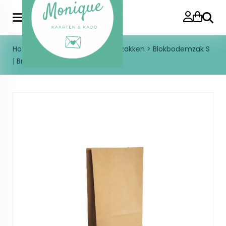
Zoeke
Home
>
Inpakken
>
Blokbodemzakken
>
Blokbodemzak S
| Bruin kraft | 9 x 5 x 16 cm