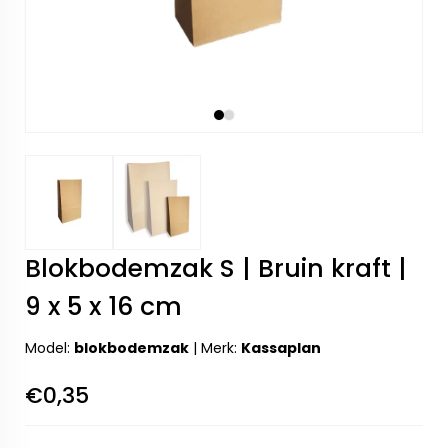
Blokbodemzak S | Bruin kraft |
9 x 5 x 16 cm
Model:
blokbodemzak
|
Merk:
Kassaplan
€0,35