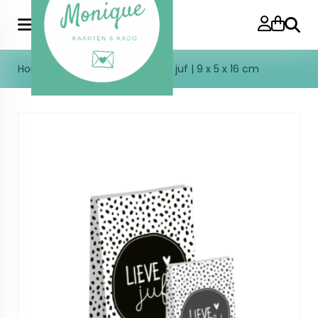
Zoeke
Home
>
Blokbodemzak S | Lieve juf | 9 x 5 x 16 cm