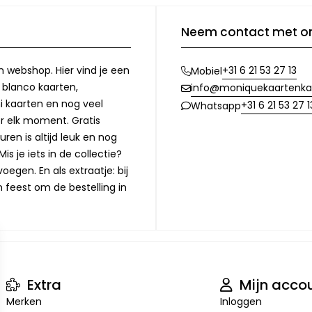
Neem contact met o
n webshop. Hier vind je een
+31 6 21 53 27 13
Mobiel
, blanco kaarten,
info@moniquekaartenka
i kaarten en nog veel
+31 6 21 53 27 1
Whatsapp
or elk moment. Gratis
ren is altijd leuk en nog
is je iets in de collectie?
oegen. En als extraatje: bij
n feest om de bestelling in
Extra
Mijn acco
Merken
Inloggen