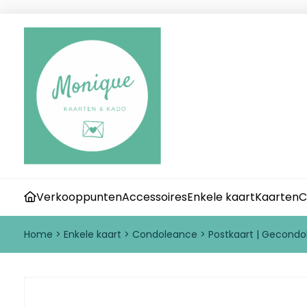
Verkooppunten
Accessoires
Enkele kaart
Kaarten
C
Home
>
Enkele kaart
>
Condoleance
>
Postkaart | Gecondol