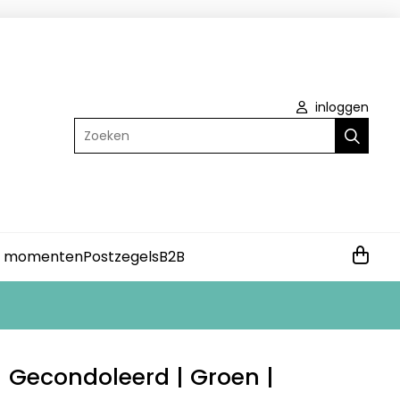
inloggen
Zoeken
e momenten
Postzegels
B2B
| Gecondoleerd | Groen |