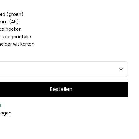
erd (groen)
5 mm (A6)
nde hoeken
 Luxe goudfolie
 helder wit karton
Bestellen
0
kdagen