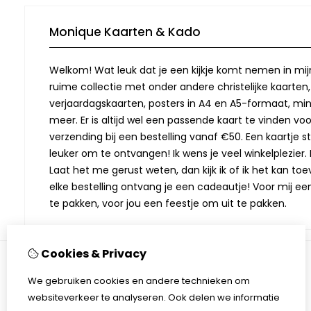
Monique Kaarten & Kado
Welkom! Wat leuk dat je een kijkje komt nemen in mij
ruime collectie met onder andere christelijke kaarten
verjaardagskaarten, posters in A4 en A5-formaat, min
meer. Er is altijd wel een passende kaart te vinden vo
verzending bij een bestelling vanaf €50. Een kaartje stu
leuker om te ontvangen! Ik wens je veel winkelplezier. M
Laat het me gerust weten, dan kijk ik of ik het kan toev
elke bestelling ontvang je een cadeautje! Voor mij ee
te pakken, voor jou een feestje om uit te pakken.
Cookies & Privacy
We gebruiken cookies en andere technieken om
Informatie
websiteverkeer te analyseren. Ook delen we informatie
Over Monique Kaarten & Kado