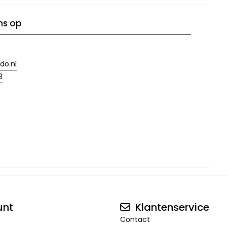
ns op
do.nl
3
unt
Klantenservice
Contact