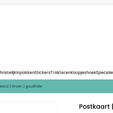
hristelijk
Inpakken
Stickers
Trakteren
Koopjeshoek
Special
eerd | Groen | goudfolie
Postkaart 