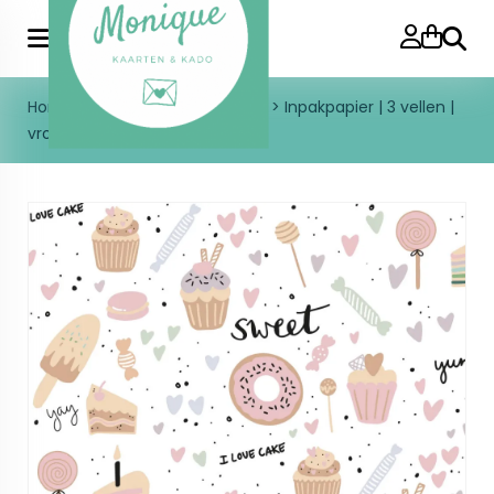
Zoeke
Home
>
Inpakken
>
Inpakpapier
>
Inpakpapier | 3 vellen |
vrolijk | 50 x 70 cm