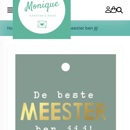
Zoeke
Home
>
Kadolabel | De beste meester ben jij!