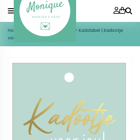
Zoeke
Home
>
Inpakken
>
Kadolabels
>
Kadolabel | Kadootje
voor jou