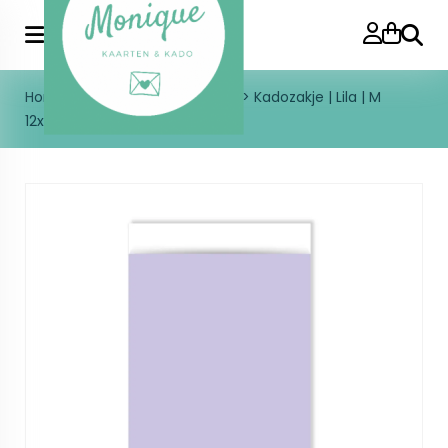
Zoeke
Home
>
Inpakken
>
Kadozakjes
>
Kadozakje | Lila | M
12x19cm | 5 stuks