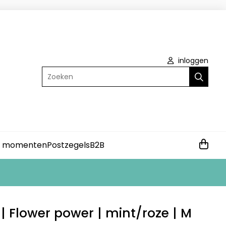
inloggen
Zoeken
e momenten
Postzegels
B2B
| Flower power | mint/roze | M