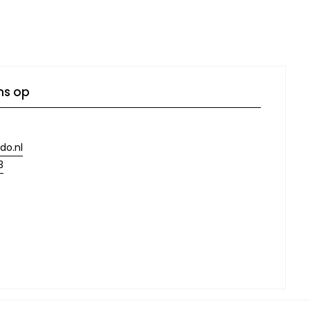
ns op
do.nl
3