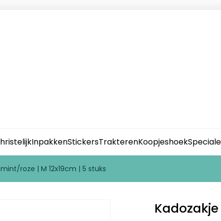
hristelijk
Inpakken
Stickers
Trakteren
Koopjeshoek
Special
 mint/roze | M 12x19cm | 5 stuks
Kadozakje 