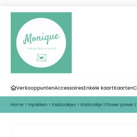
Verkooppunten
Accessoires
Enkele kaart
Kaarten
C
Home
>
Inpakken
>
Kadozakjes
>
Kadozakje | Flower power |