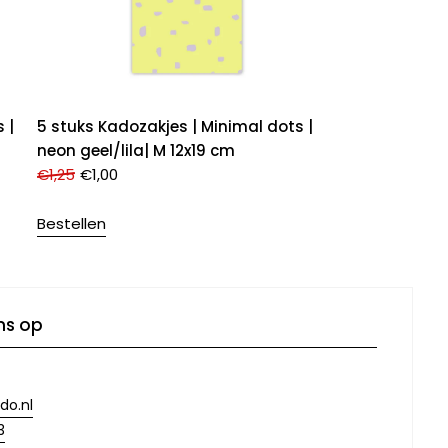
 |
5 stuks Kadozakjes | Minimal dots |
neon geel/lila| M 12x19 cm
€
1,25
€
1,00
Bestellen
ns op
do.nl
3