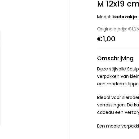
M 12x19 c
Model:
kadozakje
Originele prijs:
€1,2
€1,00
Omschrijving
Deze stijlvolle Scul
verpakken van klei
een modern stippenp
Ideaal voor sieraden
verrassingen. De k
cadeau een verzorg
Een mooie verpakki