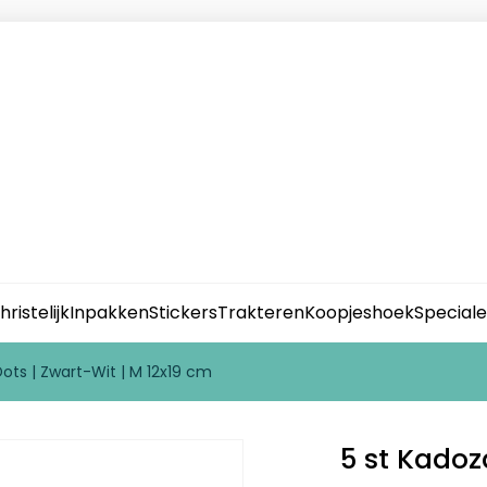
hristelijk
Inpakken
Stickers
Trakteren
Koopjeshoek
Special
Dots | Zwart-Wit | M 12x19 cm
5 st Kadoz