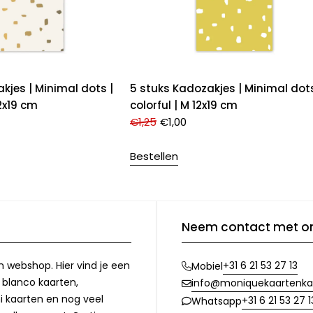
kjes | Minimal dots |
5 stuks Kadozakjes | Minimal dots
2x19 cm
colorful | M 12x19 cm
€
1,25
€
1,00
Bestellen
Neem contact met o
n webshop. Hier vind je een
+31 6 21 53 27 13
Mobiel
, blanco kaarten,
info@moniquekaartenka
i kaarten en nog veel
+31 6 21 53 27 1
Whatsapp