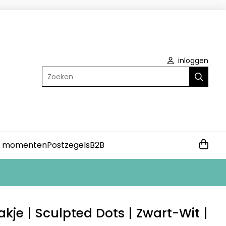
inloggen
Zoeken
e momenten
Postzegels
B2B
akje | Sculpted Dots | Zwart-Wit |