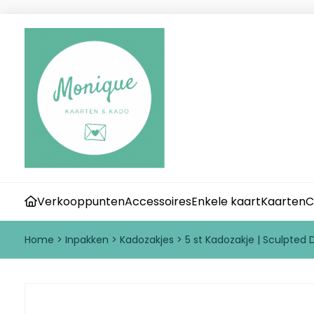
Verkooppunten
Accessoires
Enkele kaart
Kaarten
C
Home
>
Inpakken
>
Kadozakjes
>
5 st Kadozakje | Sculpted 