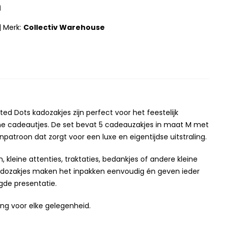
m
|
Merk:
Collectiv Warehouse
5
pted Dots kadozakjes zijn perfect voor het feestelijk
ne cadeautjes. De set bevat 5 cadeauzakjes in maat M met
atroon dat zorgt voor een luxe en eigentijdse uitstraling.
, kleine attenties, traktaties, bedankjes of andere kleine
adozakjes maken het inpakken eenvoudig én geven ieder
de presentatie.
ng voor elke gelegenheid.