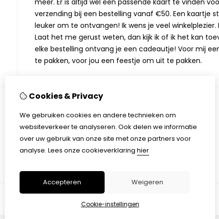
meer. Er is altijd wel een passende kaart te vinden vo
verzending bij een bestelling vanaf €50. Een kaartje stu
leuker om te ontvangen! Ik wens je veel winkelplezier. M
Laat het me gerust weten, dan kijk ik of ik het kan toev
elke bestelling ontvang je een cadeautje! Voor mij ee
te pakken, voor jou een feestje om uit te pakken.
Cookies & Privacy
We gebruiken cookies en andere technieken om
Informatie
websiteverkeer te analyseren. Ook delen we informatie
Over Monique Kaarten & Kado
over uw gebruik van onze site met onze partners voor
Verzending
analyse.
Lees onze cookieverklaring
hier
Algemene voorwaarden
Accepteren
Weigeren
Cookie-instellingen