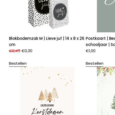
Blokbodemzak M | Lieve juf | 14 x 8 x 26
Postkaart | Be
cm
schooljaar | S
€
0,45
€
0,30
€
1,00
Bestellen
Bestellen