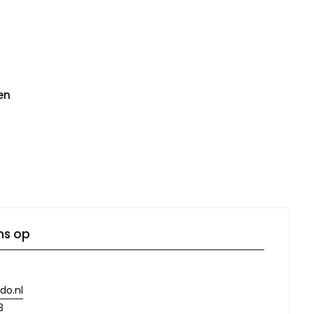
en
ns op
do.nl
3