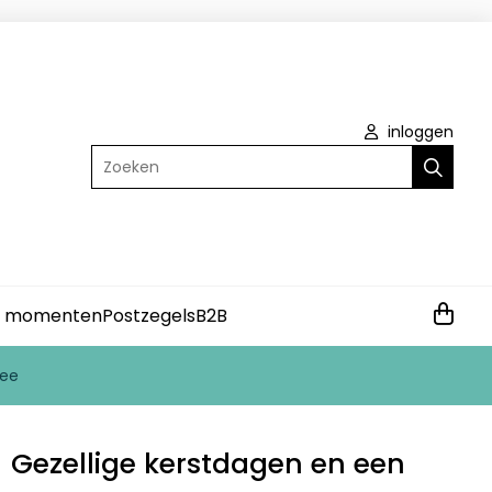
inloggen
Zoeken
e momenten
Postzegels
B2B
lee
| Gezellige kerstdagen en een