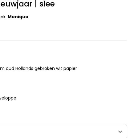
ieuwjaar | slee
erk:
Monique
m oud Hollands gebroken wit papier
nveloppe