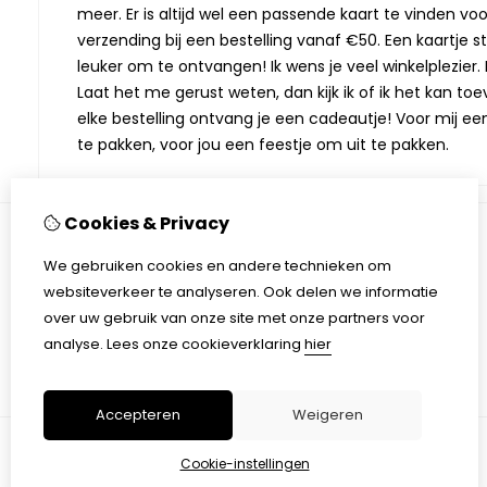
meer. Er is altijd wel een passende kaart te vinden vo
verzending bij een bestelling vanaf €50. Een kaartje stu
leuker om te ontvangen! Ik wens je veel winkelplezier. M
Laat het me gerust weten, dan kijk ik of ik het kan toev
elke bestelling ontvang je een cadeautje! Voor mij ee
te pakken, voor jou een feestje om uit te pakken.
Cookies & Privacy
Informatie
We gebruiken cookies en andere technieken om
websiteverkeer te analyseren. Ook delen we informatie
Over Monique Kaarten & Kado
over uw gebruik van onze site met onze partners voor
Verzending
analyse.
Lees onze cookieverklaring
hier
Algemene voorwaarden
Accepteren
Weigeren
Cookie-instellingen