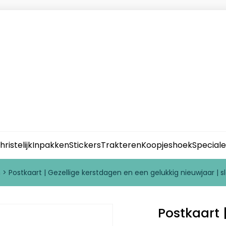
hristelijk
Inpakken
Stickers
Trakteren
Koopjeshoek
Special
n
>
Postkaart | Gezellige kerstdagen en een gelukkig nieuwjaar | s
Postkaart 