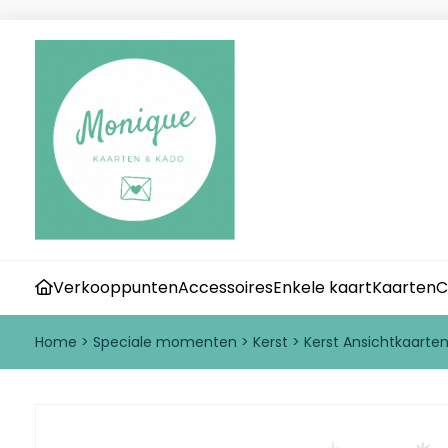
Verkooppunten
Accessoires
Enkele kaart
Kaarten
C
Home
>
Speciale momenten
>
Kerst
>
Kerst Ansichtkaarte