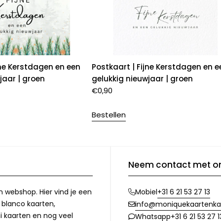
jne Kerstdagen en een
Postkaart | Fijne Kerstdagen en e
jaar | groen
gelukkig nieuwjaar | groen
€
0,90
Bestellen
Neem contact met o
n webshop. Hier vind je een
+31 6 21 53 27 13
Mobiel
, blanco kaarten,
info@moniquekaartenka
i kaarten en nog veel
+31 6 21 53 27 1
Whatsapp