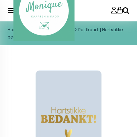
Zoeke
Home
>
Enkele kaart
>
Bedankt
>
Postkaart | Hartstikke
bedankt | goudfolie