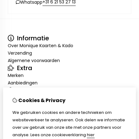
+31 6 21 53 27 13
Whatsapp
Informatie
Over Monique Kaarten & Kado
Verzending
Algemene voorwaarden
Extra
Merken
Aanbiedingen
Mijn account
Inloggen
Cookies & Privacy
Bestelhistorie
Nieuwsbrief
We gebruiken cookies en andere technieken om
Klantenservice
websiteverkeer te analyseren. Ook delen we informatie
Contact
over uw gebruik van onze site met onze partners voor
Sitemap
analyse.
Lees onze cookieverklaring
hier