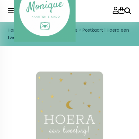
Zoeke
Home
>
Enkele kaart
>
Geboorte
>
Postkaart | Hoera een
tweeling | goudfolie