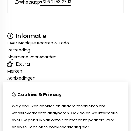
+31 6 21 53 27 13
Whatsapp
Informatie
Over Monique Kaarten & Kado
Verzending
Algemene voorwaarden
Extra
Merken
Aanbiedingen
Mijn account
Inloggen
Cookies & Privacy
Bestelhistorie
Nieuwsbrief
We gebruiken cookies en andere technieken om
Klantenservice
websiteverkeer te analyseren. Ook delen we informatie
Contact
over uw gebruik van onze site met onze partners voor
Sitemap
analyse.
Lees onze cookieverklaring
hier