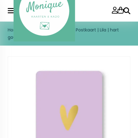
Zoeke
Home
>
Enkele kaart
>
Blanco
>
Postkaart | Lila | hart
goudfolie