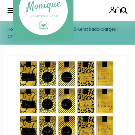
Zoeke
Home
>
SUPERSTUNT | Set van 20 Kerst kadokaartjes |
Christelijk