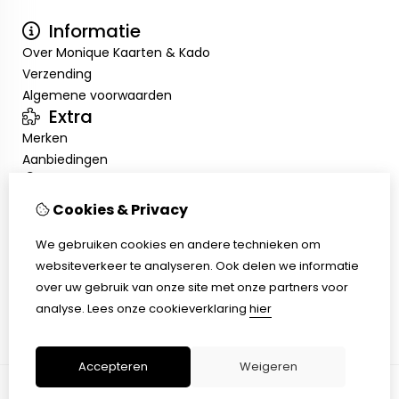
Informatie
Over Monique Kaarten & Kado
Verzending
Algemene voorwaarden
Extra
Merken
Aanbiedingen
Mijn account
Inloggen
Cookies & Privacy
Bestelhistorie
We gebruiken cookies en andere technieken om
Nieuwsbrief
Klantenservice
websiteverkeer te analyseren. Ook delen we informatie
over uw gebruik van onze site met onze partners voor
Contact
analyse.
Lees onze cookieverklaring
hier
Sitemap
Accepteren
Weigeren