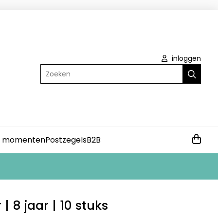
inloggen
Zoeken
e momenten
Postzegels
B2B
 | 8 jaar | 10 stuks