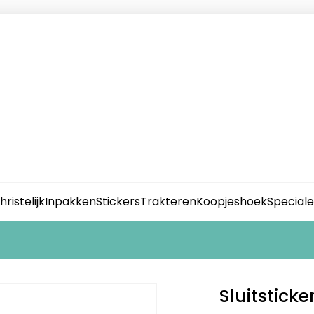
hristelijk
Inpakken
Stickers
Trakteren
Koopjeshoek
Special
Sluitsticker