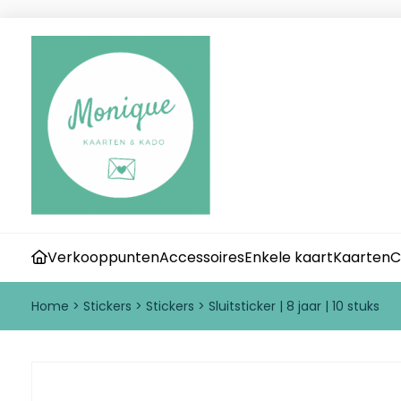
Verkooppunten
Accessoires
Enkele kaart
Kaarten
C
Home
>
Stickers
>
Stickers
>
Sluitsticker | 8 jaar | 10 stuks