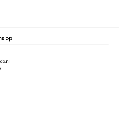
ns op
do.nl
3