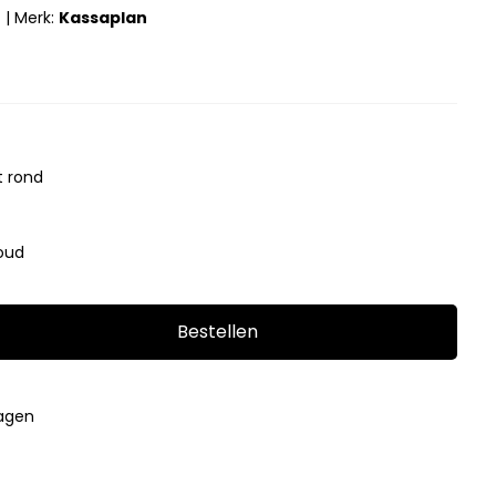
r
|
Merk:
Kassaplan
t rond
goud
Bestellen
4
dagen