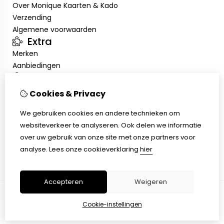
Over Monique Kaarten & Kado
Verzending
Algemene voorwaarden
Extra
Merken
Aanbiedingen
Mijn account
Inloggen
Cookies & Privacy
Bestelhistorie
We gebruiken cookies en andere technieken om
Nieuwsbrief
Klantenservice
websiteverkeer te analyseren. Ook delen we informatie
over uw gebruik van onze site met onze partners voor
Contact
analyse.
Lees onze cookieverklaring
hier
Sitemap
Accepteren
Weigeren
Cookie-instellingen
© Copyright 2026 |
TSB