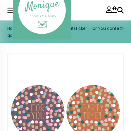
Zoeke
Home
>
Stickers
>
Stickers
>
Sluitsticker | For You confetti
gold | 10 stuks