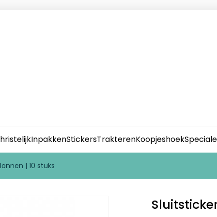
hristelijk
Inpakken
Stickers
Trakteren
Koopjeshoek
Special
lonnen | 10 stuks
Sluitstick