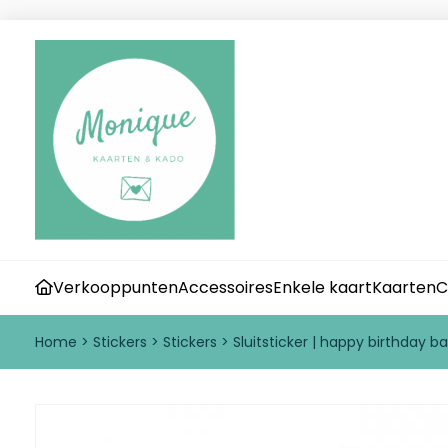
Verkooppunten
Accessoires
Enkele kaart
Kaarten
C
Home
>
Stickers
>
Stickers
>
Sluitsticker | happy birthday ba