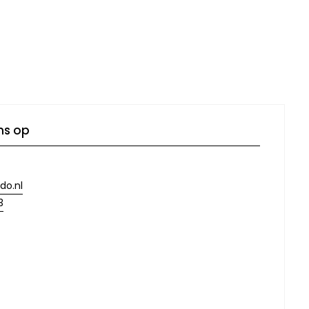
ns op
do.nl
3