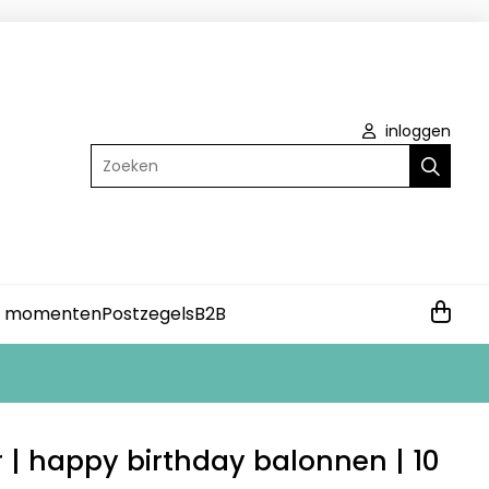
inloggen
Zoeken
e momenten
Postzegels
B2B
er | happy birthday balonnen | 10