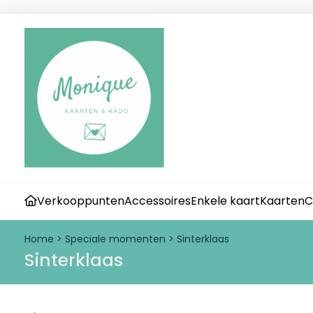
Verkooppunten
Accessoires
Enkele kaart
Kaarten
C
Home
>
Speciale momenten
>
Sinterklaas
Sinterklaas