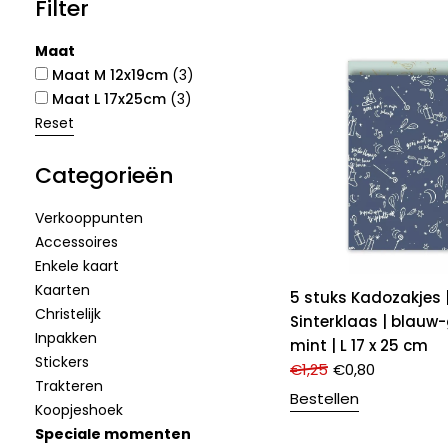
Filter
Maat
Maat M 12x19cm
(3)
Maat L 17x25cm
(3)
Reset
Categorieën
Verkooppunten
Accessoires
Enkele kaart
Kaarten
5 stuks Kadozakjes 
Christelijk
Sinterklaas | blauw
Inpakken
mint | L 17 x 25 cm
Stickers
€
1,25
€
0,80
Trakteren
Bestellen
Koopjeshoek
Speciale momenten