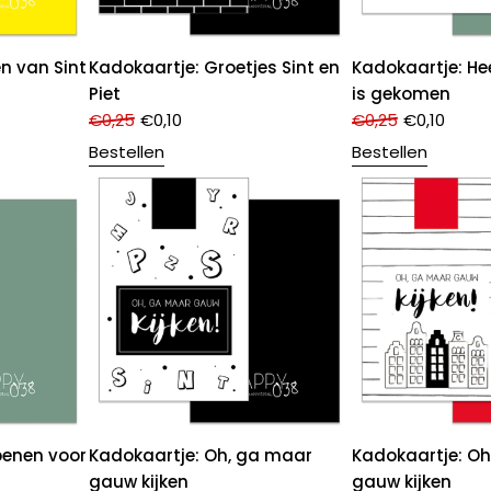
n van Sint
Kadokaartje: Groetjes Sint en
Kadokaartje: Hee
Piet
is gekomen
€
0,25
€
0,10
€
0,25
€
0,10
Bestellen
Bestellen
penen voor
Kadokaartje: Oh, ga maar
Kadokaartje: O
gauw kijken
gauw kijken