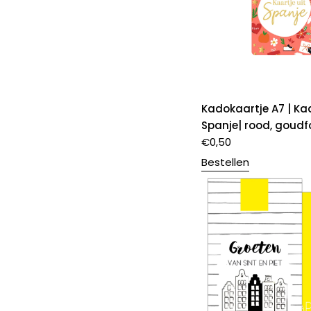
Kadokaartje A7 | Kaa
Spanje| rood, goudfo
€
0,50
Bestellen