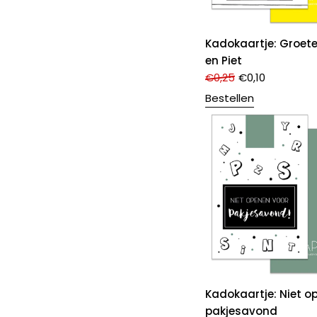
Kadokaartje: Groete
en Piet
€
0,25
€
0,10
Bestellen
Kadokaartje: Niet o
pakjesavond