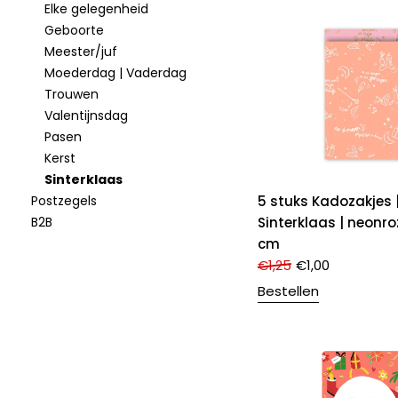
Elke gelegenheid
Geboorte
Meester/juf
Moederdag | Vaderdag
Trouwen
Valentijnsdag
Pasen
Kerst
Sinterklaas
Postzegels
5 stuks Kadozakjes 
B2B
Sinterklaas | neonro
cm
€
1,25
€
1,00
Bestellen