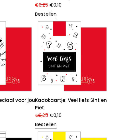
€
0,25
€
0,10
Bestellen
eciaal voor jou
Kadokaartje: Veel liefs Sint en
Piet
€
0,25
€
0,10
Bestellen