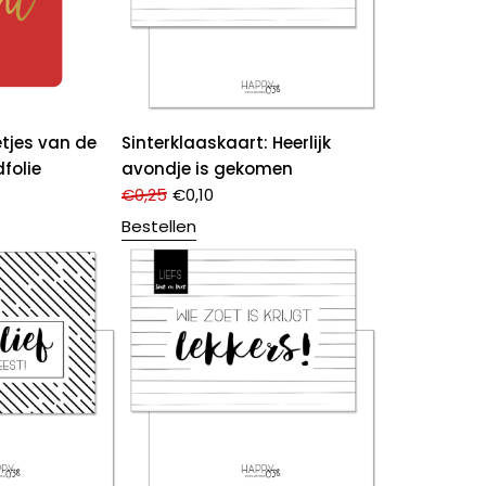
etjes van de
Sinterklaaskaart: Heerlijk
dfolie
avondje is gekomen
€
0,25
€
0,10
Bestellen