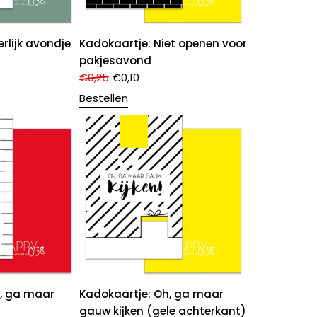
rlijk avondje
Kadokaartje: Niet openen voor
pakjesavond
€
0,25
€
0,10
Bestellen
h, ga maar
Kadokaartje: Oh, ga maar
gauw kijken (gele achterkant)