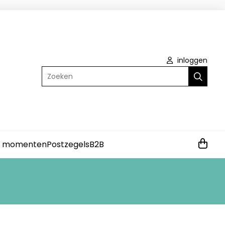
inloggen
Zoeken
e momenten
Postzegels
B2B