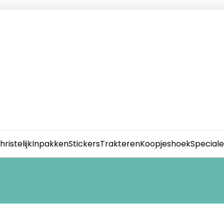
hristelijk
Inpakken
Stickers
Trakteren
Koopjeshoek
Special