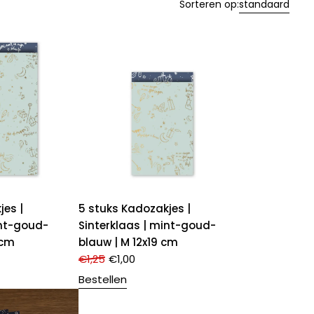
Sorteren op:
standaard
jes |
5 stuks Kadozakjes |
int-goud-
Sinterklaas | mint-goud-
 cm
blauw | M 12x19 cm
€
1,25
€
1,00
Bestellen