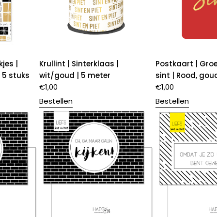
jes |
Krullint | Sinterklaas |
Postkaart | Gro
| 5 stuks
wit/goud | 5 meter
sint | Rood, gou
€
1,00
€
1,00
Bestellen
Bestellen