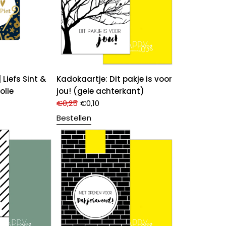
 Liefs Sint &
Kadokaartje: Dit pakje is voor
olie
jou! (gele achterkant)
€
0,25
€
0,10
Bestellen