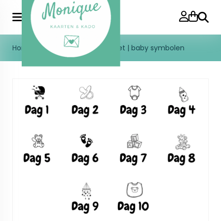
Zoeke
Home
>
Stickers 10 dagen pakket | baby symbolen