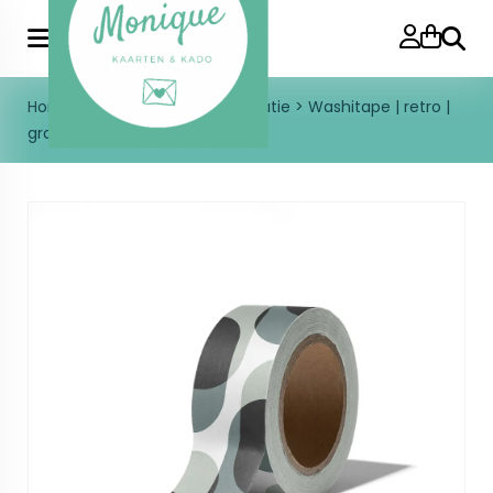
Zoeke
Home
>
Inpakken
>
Kadodecoratie
>
Washitape | retro |
groen