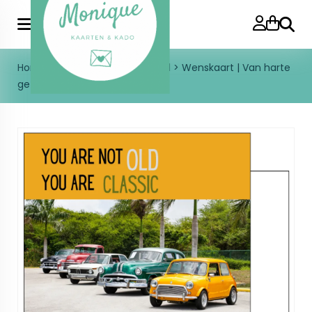
Zoeke
Home
>
Kaarten
>
Gefeliciteerd
>
Wenskaart | Van harte
gefeliciteerd | Old classic