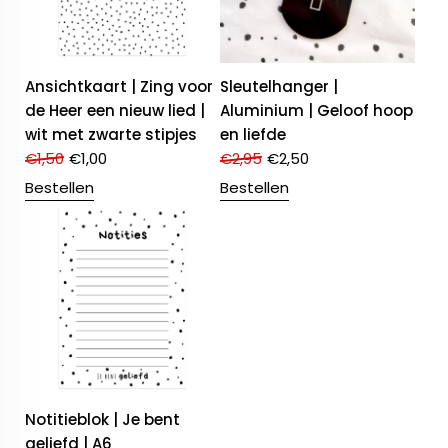
Ansichtkaart | Zing voor
Sleutelhanger |
de Heer een nieuw lied |
Aluminium | Geloof hoop
wit met zwarte stipjes
en liefde
€
1,50
€
1,00
€
2,95
€
2,50
Bestellen
Bestellen
Notitieblok | Je bent
geliefd | A6