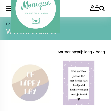
Zoeke
Home
>
Merk
>
Winkeltjevanlies
Winkeltjevanlies
Sorteer op:
prijs laag > hoog