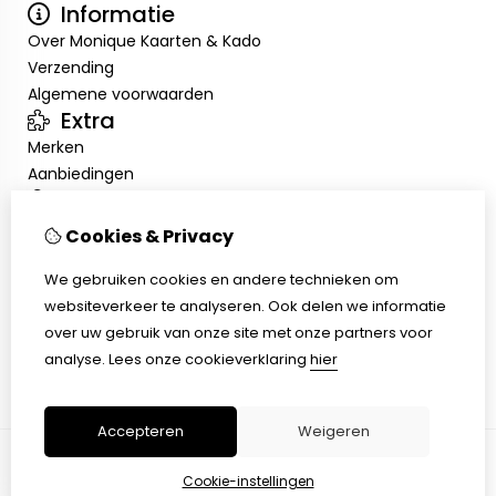
Informatie
Over Monique Kaarten & Kado
Verzending
Algemene voorwaarden
Extra
Merken
Aanbiedingen
Mijn account
Inloggen
Cookies & Privacy
Bestelhistorie
We gebruiken cookies en andere technieken om
Nieuwsbrief
Klantenservice
websiteverkeer te analyseren. Ook delen we informatie
over uw gebruik van onze site met onze partners voor
Contact
analyse.
Lees onze cookieverklaring
hier
Sitemap
Accepteren
Weigeren
Cookie-instellingen