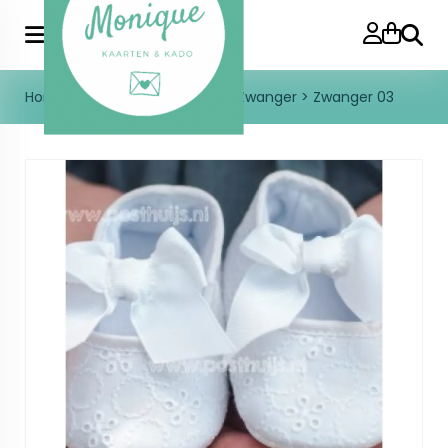
Zoeke
Home
>
Kaarten
>
Geboorte
>
Zwanger
>
Zwanger 03