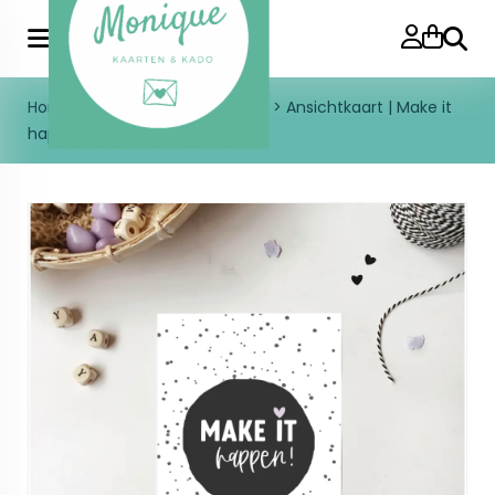
Zoeke
Home
>
Enkele kaart
>
Diversen
>
Ansichtkaart | Make it
happen