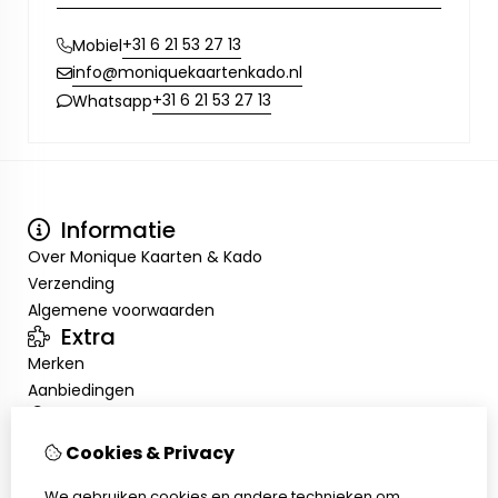
+31 6 21 53 27 13
Mobiel
info@moniquekaartenkado.nl
+31 6 21 53 27 13
Whatsapp
Informatie
Over Monique Kaarten & Kado
Verzending
Algemene voorwaarden
Extra
Merken
Aanbiedingen
Mijn account
Inloggen
Cookies & Privacy
Bestelhistorie
We gebruiken cookies en andere technieken om
Nieuwsbrief