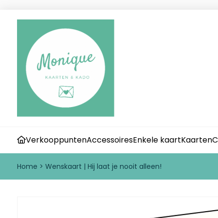
Verkooppunten
Accessoires
Enkele kaart
Kaarten
C
Home
>
Wenskaart | Hij laat je nooit alleen!