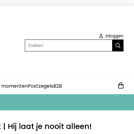
inloggen
Zoeken
e momenten
Postzegels
B2B
 Hij laat je nooit alleen!