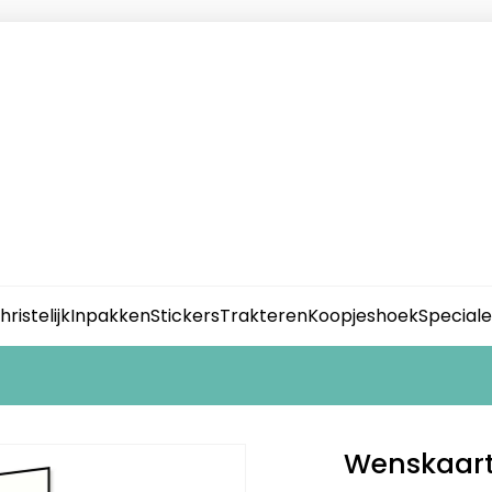
hristelijk
Inpakken
Stickers
Trakteren
Koopjeshoek
Special
Wenskaart |