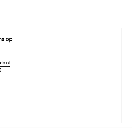
ns op
do.nl
3