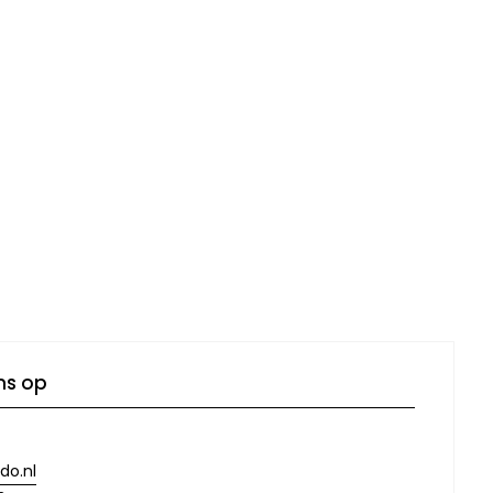
ns op
do.nl