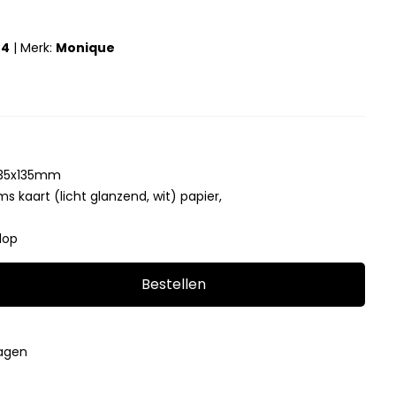
04
|
Merk:
Monique
 135x135mm
s kaart (licht glanzend, wit) papier,
lop
Bestellen
dagen