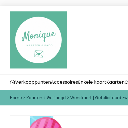
Verkooppunten
Accessoires
Enkele kaart
Kaarten
C
Home
>
Kaarten
>
Geslaagd
>
Wenskaart | Gefeliciteerd 