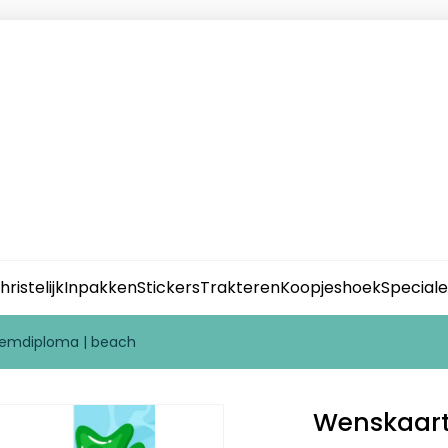
hristelijk
Inpakken
Stickers
Trakteren
Koopjeshoek
Special
zwemdiploma | beach
Wenskaart