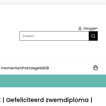
inloggen
Zoeken
e momenten
Postzegels
B2B
 | Gefeliciteerd zwemdiploma |