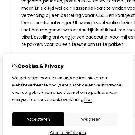
verjaardagskaarten, posters in A4 en A5-formaat, min
meer. Er is altijd wel een passende kaart te vinden vo
verzending bij een bestelling vanaf €50. Een kaartje stu
leuker om te ontvangen! Ik wens je veel winkelplezier. M
Laat het me gerust weten, dan kijk ik of ik het kan toev
elke bestelling ontvang je een cadeautje! Voor mij ee
te pakken, voor jou een feestje om uit te pakken.
Cookies & Privacy
We gebruiken cookies en andere technieken om
Informatie
websiteverkeer te analyseren. Ook delen we informatie
Over Monique Kaarten & Kado
over uw gebruik van onze site met onze partners voor
Verzending
analyse.
Lees onze cookieverklaring
hier
Algemene voorwaarden
Accepteren
Weigeren
Cookie-instellingen