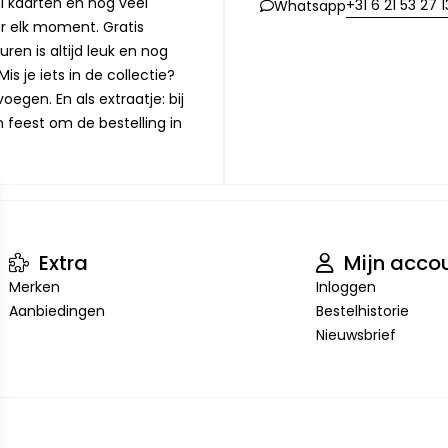
i kaarten en nog veel
+31 6 21 53 27 1
Whatsapp
or elk moment. Gratis
ren is altijd leuk en nog
is je iets in de collectie?
oegen. En als extraatje: bij
n feest om de bestelling in
Extra
Mijn acco
Merken
Inloggen
Aanbiedingen
Bestelhistorie
Nieuwsbrief