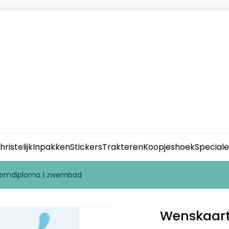
hristelijk
Inpakken
Stickers
Trakteren
Koopjeshoek
Special
zwemdiploma | zwembad
Wenskaart