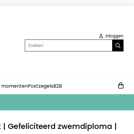
inloggen
Zoeken
e momenten
Postzegels
B2B
 | Gefeliciteerd zwemdiploma |