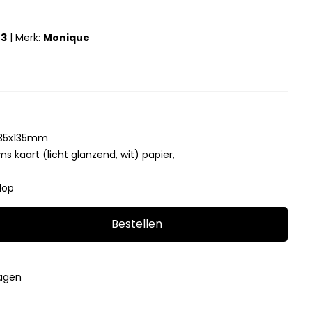
03
|
Merk:
Monique
 135x135mm
s kaart (licht glanzend, wit) papier,
lop
Bestellen
4
dagen