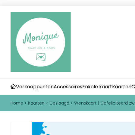
Verkooppunten
Accessoires
Enkele kaart
Kaarten
C
Home
>
Kaarten
>
Geslaagd
>
Wenskaart | Gefeliciteerd 