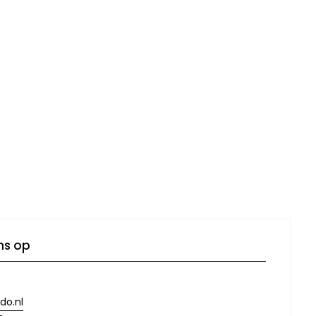
ns op
do.nl