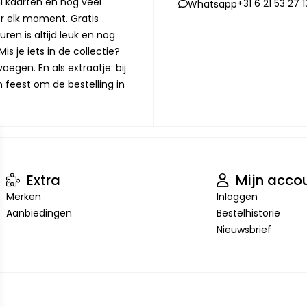
i kaarten en nog veel
+31 6 21 53 27 1
Whatsapp
or elk moment. Gratis
ren is altijd leuk en nog
is je iets in de collectie?
oegen. En als extraatje: bij
n feest om de bestelling in
Extra
Mijn acco
Merken
Inloggen
Aanbiedingen
Bestelhistorie
Nieuwsbrief