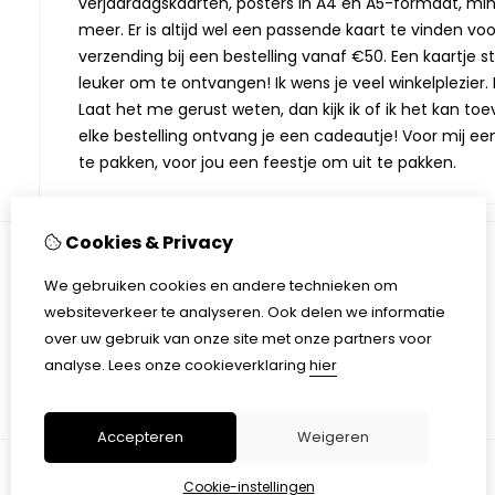
verjaardagskaarten, posters in A4 en A5-formaat, min
meer. Er is altijd wel een passende kaart te vinden vo
verzending bij een bestelling vanaf €50. Een kaartje stu
leuker om te ontvangen! Ik wens je veel winkelplezier. M
Laat het me gerust weten, dan kijk ik of ik het kan toev
elke bestelling ontvang je een cadeautje! Voor mij ee
te pakken, voor jou een feestje om uit te pakken.
Cookies & Privacy
We gebruiken cookies en andere technieken om
Informatie
websiteverkeer te analyseren. Ook delen we informatie
Over Monique Kaarten & Kado
over uw gebruik van onze site met onze partners voor
Verzending
analyse.
Lees onze cookieverklaring
hier
Algemene voorwaarden
Accepteren
Weigeren
Cookie-instellingen